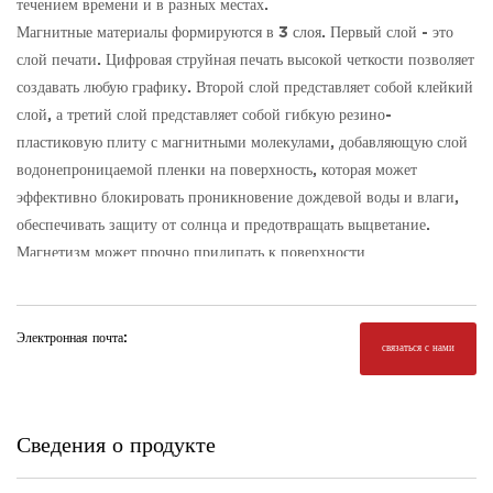
течением времени и в разных местах.
Магнитные материалы формируются в 3 слоя. Первый слой - это
слой печати. ​​Цифровая струйная печать высокой четкости позволяет
создавать любую графику. Второй слой представляет собой клейкий
слой, а третий слой представляет собой гибкую резино-
пластиковую плиту с магнитными молекулами, добавляющую слой
водонепроницаемой пленки на поверхность, которая может
эффективно блокировать проникновение дождевой воды и влаги,
обеспечивать защиту от солнца и предотвращать выцветание.
Магнетизм может прочно прилипать к поверхности
ферромагнитных материалов, сохранять стабильность и нелегко
отделяться. В качестве клея используется акриловый клей,
чувствительный к давлению, края которого нелегко сжать или
Электронная почта:
связаться с нами
скрутить. Установка, замена и разборка очень удобны и быстры,
достаточно слегка приклеить их к поверхности, чтобы завершить
работу, не причинив никаких повреждений. Цена относительно
Сведения о продукте
низкая, срок службы длительный, его можно использовать
повторно. На него можно напрямую наносить различные цвета,