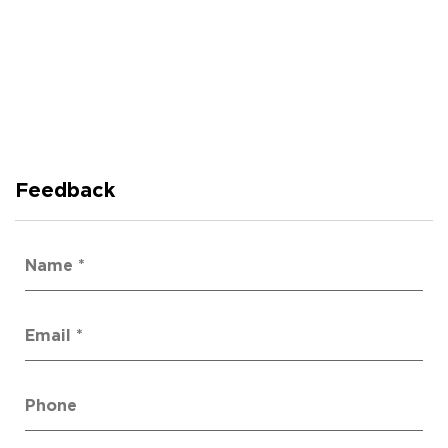
художественные узоры или логотипы брендов, а также укладывать
его в несколько слоев. Допускается индивидуализация для
удовлетворения индивидуальных потребностей потребителей.
Feedback